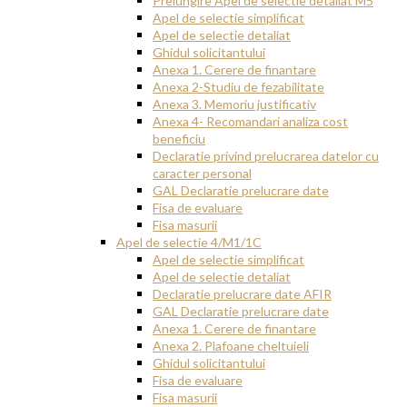
Prelungire Apel de selectie detaliat M5
Apel de selectie simplificat
Apel de selectie detaliat
Ghidul solicitantului
Anexa 1. Cerere de finantare
Anexa 2-Studiu de fezabilitate
Anexa 3. Memoriu justificativ
Anexa 4- Recomandari analiza cost
beneficiu
Declaratie privind prelucrarea datelor cu
caracter personal
GAL Declaratie prelucrare date
Fisa de evaluare
Fisa masurii
Apel de selectie 4/M1/1C
Apel de selectie simplificat
Apel de selectie detaliat
Declaratie prelucrare date AFIR
GAL Declaratie prelucrare date
Anexa 1. Cerere de finantare
Anexa 2. Plafoane cheltuieli
Ghidul solicitantului
Fisa de evaluare
Fisa masurii