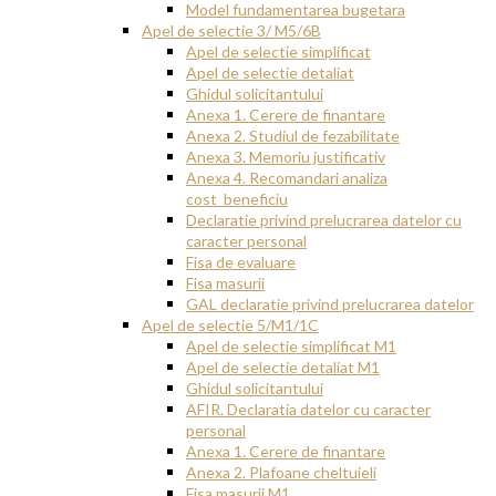
Model fundamentarea bugetara
Apel de selectie 3/ M5/6B
Apel de selectie simplificat
Apel de selectie detaliat
Ghidul solicitantului
Anexa 1. Cerere de finantare
Anexa 2. Studiul de fezabilitate
Anexa 3. Memoriu justificativ
Anexa 4. Recomandari analiza
cost_beneficiu
Declaratie privind prelucrarea datelor cu
caracter personal
Fisa de evaluare
Fisa masurii
GAL declaratie privind prelucrarea datelor
Apel de selectie 5/M1/1C
Apel de selectie simplificat M1
Apel de selectie detaliat M1
Ghidul solicitantului
AFIR. Declaratia datelor cu caracter
personal
Anexa 1. Cerere de finantare
Anexa 2. Plafoane cheltuieli
Fisa masurii M1