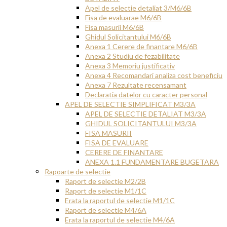
Apel de selectie detaliat 3/M6/6B
Fisa de evaluarae M6/6B
Fisa masurii M6/6B
Ghidul Solicitantului M6/6B
Anexa 1 Cerere de finantare M6/6B
Anexa 2 Studiu de fezabilitate
Anexa 3 Memoriu justificativ
Anexa 4 Recomandari analiza cost beneficiu
Anexa 7 Rezultate recensamant
Declaratia datelor cu caracter personal
APEL DE SELECTIE SIMPLIFICAT M3/3A
APEL DE SELECTIE DETALIAT M3/3A
GHIDUL SOLICITANTULUI M3/3A
FISA MASURII
FISA DE EVALUARE
CERERE DE FINANTARE
ANEXA 1.1 FUNDAMENTARE BUGETARA
Rapoarte de selectie
Raport de selectie M2/2B
Raport de selectie M1/1C
Erata la raportul de selectie M1/1C
Raport de selectie M4/6A
Erata la raportul de selectie M4/6A