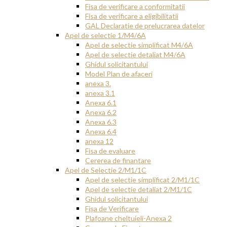
Fisa de verificare a conformitatii
Fisa de verificare a eligibilitatii
GAL Declaratie de prelucrarea datelor
Apel de selectie 1/M4/6A
Apel de selectie simplificat M4/6A
Apel de selectie detaliat M4/6A
Ghidul solicitantului
Model Plan de afaceri
anexa 3.
anexa 3.1
Anexa 6.1
Anexa 6.2
Anexa 6.3
Anexa 6.4
anexa 12
Fisa de evaluare
Cererea de finantare
Apel de Selectie 2/M1/1C
Apel de selectie simplificat 2/M1/1C
Apel de selectie detaliat 2/M1/1C
Ghidul solicitantului
Fișa de Verificare
Plafoane cheltuieli-Anexa 2