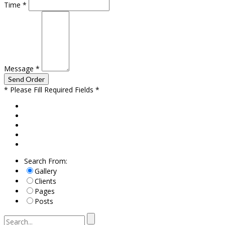
Time
*
Message
*
* Please Fill Required Fields *
Search From:
Gallery
Clients
Pages
Posts