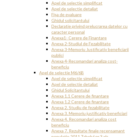
Apel de selectie simplificat
Apel de selectie detaliat
Fișa de evaluare
Ghidul solicitantului
Declaratie privind prelucrarea datelor cu
caracter personal
Anexa1- Cerere de Finantare
Anexa 2-Studiul de Fezabilitate
Anexa 3-Memoriu Justificativ beneficiarii
publici
Anexa 4-Recomandari analiza cost-
beneficiu
Apel de selectie M6/6B
Apel de selectie simplificat
Apel de selectie detaliat
Ghidul Solicitantului
Anexa 1.1 Cerere de finantare
Anexa 1.2 Cerere de finantare
Anexa 2. Studiu de fezabilitate
Anexa 3. Memoriu justificativ beneficiari
Anexa 4. Recomandari analiza cost
beneficiu
Anexa 7. Rezultate finale recensamant
populatie 2011.Tabelul nr.3 xls