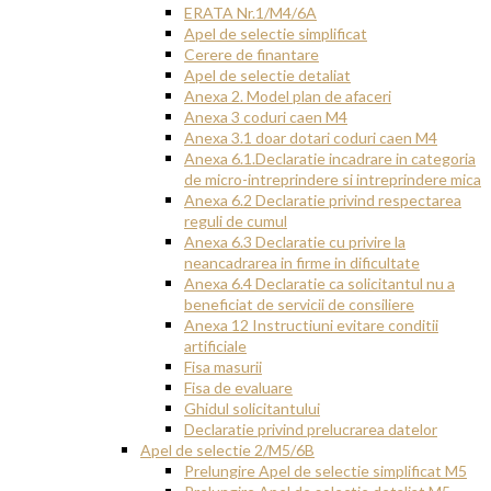
ERATA Nr.1/M4/6A
Apel de selectie simplificat
Cerere de finantare
Apel de selectie detaliat
Anexa 2. Model plan de afaceri
Anexa 3 coduri caen M4
Anexa 3.1 doar dotari coduri caen M4
Anexa 6.1.Declaratie incadrare in categoria
de micro-intreprindere si intreprindere mica
Anexa 6.2 Declaratie privind respectarea
reguli de cumul
Anexa 6.3 Declaratie cu privire la
neancadrarea in firme in dificultate
Anexa 6.4 Declaratie ca solicitantul nu a
beneficiat de servicii de consiliere
Anexa 12 Instructiuni evitare conditii
artificiale
Fisa masurii
Fisa de evaluare
Ghidul solicitantului
Declaratie privind prelucrarea datelor
Apel de selectie 2/M5/6B
Prelungire Apel de selectie simplificat M5