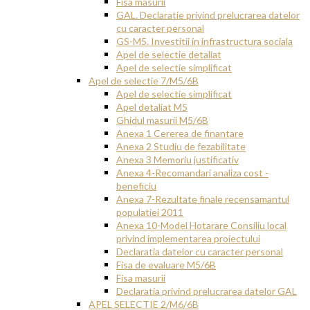
Fisa masurii
GAL. Declaratie privind prelucrarea datelor
cu caracter personal
GS-M5. Investitii in infrastructura sociala
Apel de selectie detaliat
Apel de selectie simplificat
Apel de selectie 7/M5/6B
Apel de selectie simplificat
Apel detaliat M5
Ghidul masurii M5/6B
Anexa 1 Cererea de finantare
Anexa 2 Studiu de fezabilitate
Anexa 3 Memoriu justificativ
Anexa 4-Recomandari analiza cost -
beneficiu
Anexa 7-Rezultate finale recensamantul
populatiei 2011
Anexa 10-Model Hotarare Consiliu local
privind implementarea proiectului
Declaratia datelor cu caracter personal
Fisa de evaluare M5/6B
Fisa masurii
Declaratia privind prelucrarea datelor GAL
APEL SELECTIE 2/M6/6B