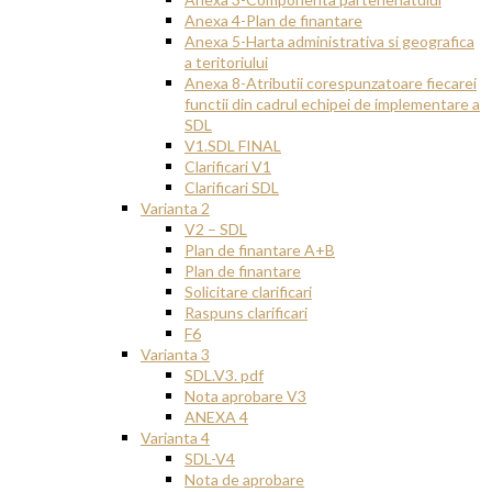
Anexa 4-Plan de finantare
Anexa 5-Harta administrativa si geografica
a teritoriului
Anexa 8-Atributii corespunzatoare fiecarei
functii din cadrul echipei de implementare a
SDL
V1.SDL FINAL
Clarificari V1
Clarificari SDL
Varianta 2
V2 – SDL
Plan de finantare A+B
Plan de finantare
Solicitare clarificari
Raspuns clarificari
F6
Varianta 3
SDL.V3. pdf
Nota aprobare V3
ANEXA 4
Varianta 4
SDL-V4
Nota de aprobare