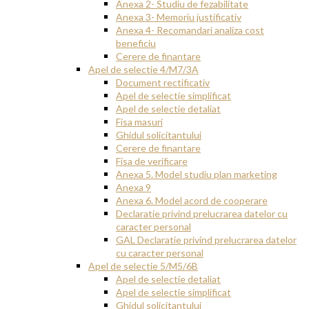
Anexa 2- Studiu de fezabilitate
Anexa 3- Memoriu justificativ
Anexa 4- Recomandari analiza cost
beneficiu
Cerere de finantare
Apel de selectie 4/M7/3A
Document rectificativ
Apel de selectie simplificat
Apel de selectie detaliat
Fisa masuri
Ghidul solicitantului
Cerere de finantare
Fisa de verificare
Anexa 5. Model studiu plan marketing
Anexa 9
Anexa 6. Model acord de cooperare
Declaratie privind prelucrarea datelor cu
caracter personal
GAL Declaratie privind prelucrarea datelor
cu caracter personal
Apel de selectie 5/M5/6B
Apel de selectie detaliat
Apel de selectie simplificat
Ghidul solicitantului