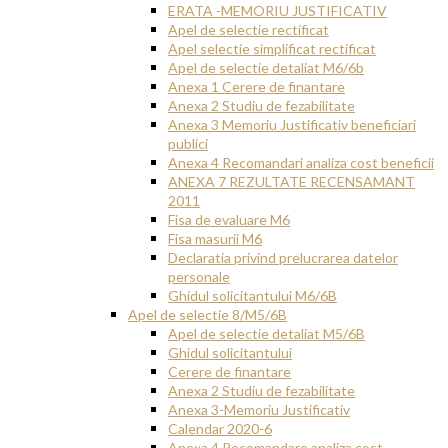
ERATA -MEMORIU JUSTIFICATIV
Apel de selectie rectificat
Apel selectie simplificat rectificat
Apel de selectie detaliat M6/6b
Anexa 1 Cerere de finantare
Anexa 2 Studiu de fezabilitate
Anexa 3 Memoriu Justificativ beneficiari
publici
Anexa 4 Recomandari analiza cost beneficii
ANEXA 7 REZULTATE RECENSAMANT
2011
Fisa de evaluare M6
Fisa masurii M6
Declaratia privind prelucrarea datelor
personale
Ghidul solicitantului M6/6B
Apel de selectie 8/M5/6B
Apel de selectie detaliat M5/6B
Ghidul solicitantului
Cerere de finantare
Anexa 2 Studiu de fezabilitate
Anexa 3-Memoriu Justificativ
Calendar 2020-6
Anexa 4 Recomandare analiza cost