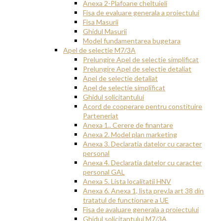
Anexa 2-Plafoane cheltuieli
Fisa de evaluare generala a proiectului
Fisa Masurii
Ghidul Masurii
Model fundamentarea bugetara
Apel de selectie M7/3A
Prelungire Apel de selectie simplificat
Prelungire Apel de selectie detaliat
Apel de selectie detaliat
Apel de selectie simplificat
Ghidul solicitantului
Acord de cooperare pentru constituire
Parteneriat
Anexa 1.. Cerere de finantare
Anexa 2. Model plan marketing
Anexa 3. Declaratia datelor cu caracter
personal
Anexa 4. Declaratia datelor cu caracter
personal GAL
Anexa 5. Lista localitatii HNV
Anexa 6. Anexa 1, lista prev.la art 38 din
tratatul de functionare a UE
Fisa de avaluare generala a proiectului
Ghidul solicitantului M7/3A