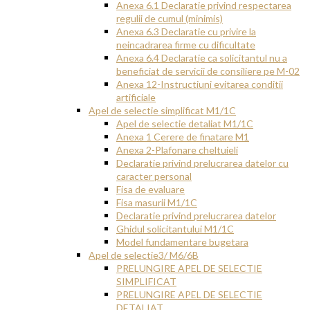
Anexa 6.1 Declaratie privind respectarea
regulii de cumul (minimis)
Anexa 6.3 Declaratie cu privire la
neincadrarea firme cu dificultate
Anexa 6.4 Declaratie ca solicitantul nu a
beneficiat de servicii de consiliere pe M-02
Anexa 12-Instructiuni evitarea conditii
artificiale
Apel de selectie simplificat M1/1C
Apel de selectie detaliat M1/1C
Anexa 1 Cerere de finatare M1
Anexa 2-Plafonare cheltuieli
Declaratie privind prelucrarea datelor cu
caracter personal
Fisa de evaluare
Fisa masurii M1/1C
Declaratie privind prelucrarea datelor
Ghidul solicitantului M1/1C
Model fundamentare bugetara
Apel de selectie3/ M6/6B
PRELUNGIRE APEL DE SELECTIE
SIMPLIFICAT
PRELUNGIRE APEL DE SELECTIE
DETALIAT