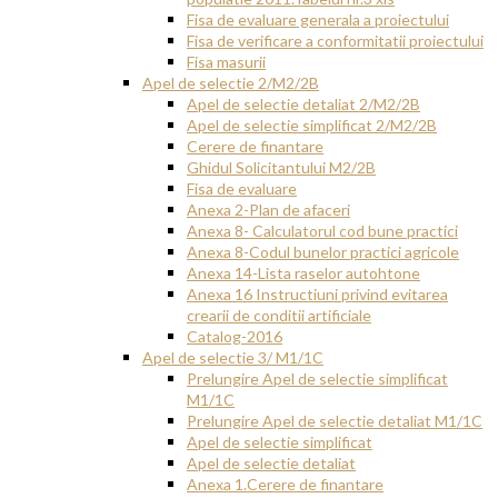
Fisa de evaluare generala a proiectului
Fisa de verificare a conformitatii proiectului
Fisa masurii
Apel de selectie 2/M2/2B
Apel de selectie detaliat 2/M2/2B
Apel de selectie simplificat 2/M2/2B
Cerere de finantare
Ghidul Solicitantului M2/2B
Fisa de evaluare
Anexa 2-Plan de afaceri
Anexa 8- Calculatorul cod bune practici
Anexa 8-Codul bunelor practici agricole
Anexa 14-Lista raselor autohtone
Anexa 16 Instructiuni privind evitarea
crearii de conditii artificiale
Catalog-2016
Apel de selectie 3/ M1/1C
Prelungire Apel de selectie simplificat
M1/1C
Prelungire Apel de selectie detaliat M1/1C
Apel de selectie simplificat
Apel de selectie detaliat
Anexa 1.Cerere de finantare