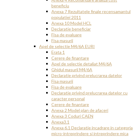
beneficiu
Anexa 7 Rezultatele finale recensamantul
populatiei 2011
Anexa 10 Model HCL
Declaratie beneficiar
Fisa de evaluare
Fisa masurii
Apel de selectie M4/6A EURI
Erata 1
Cerere de finantare
Apel de selectie detaliat M4/6A
Ghidul masurii M4/6A
Declaratie privind prelucrarea datelor
Fisa masurii
Fisa de evaluare
Declaratie privind prelucrarea datelor cu
caracter personal
Cerere de finantare
Anexa 2 Model plan de afaceri
Anexa 3 Coduri CAEN
Anexa3.1
Anexa 6.1 Declaratie incadrare in categoria
micro-intreprindere si intreprindere mica