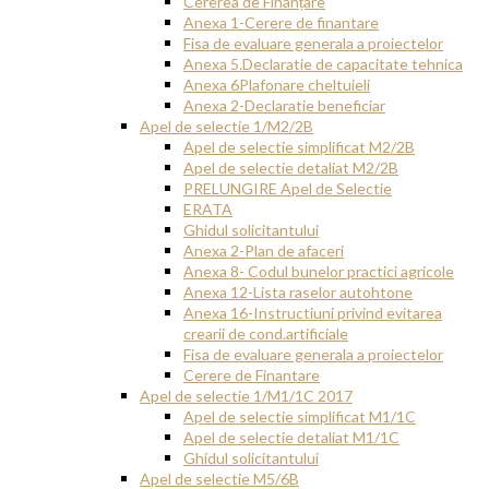
Cererea de Finanțare
Anexa 1-Cerere de finantare
Fisa de evaluare generala a proiectelor
Anexa 5.Declaratie de capacitate tehnica
Anexa 6Plafonare cheltuieli
Anexa 2-Declaratie beneficiar
Apel de selectie 1/M2/2B
Apel de selectie simplificat M2/2B
Apel de selectie detaliat M2/2B
PRELUNGIRE Apel de Selectie
ERATA
Ghidul solicitantului
Anexa 2-Plan de afaceri
Anexa 8- Codul bunelor practici agricole
Anexa 12-Lista raselor autohtone
Anexa 16-Instructiuni privind evitarea
crearii de cond.artificiale
Fisa de evaluare generala a proiectelor
Cerere de Finantare
Apel de selectie 1/M1/1C 2017
Apel de selectie simplificat M1/1C
Apel de selectie detaliat M1/1C
Ghidul solicitantului
Apel de selectie M5/6B