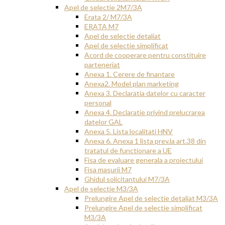
Apel de selectie 2M7/3A
Erata 2/ M7/3A
ERATA M7
Apel de selectie detaliat
Apel de selectie simplificat
Acord de cooperare pentru constituire
parteneriat
Anexa 1. Cerere de finantare
Anexa2. Model plan marketing
Anexa 3. Declaratia datelor cu caracter
personal
Anexa 4. Declaratie privind prelucrarea
datelor GAL
Anexa 5. Lista localitati HNV
Anexa 6. Anexa 1 lista prev.la art.38 din
tratatul de functionare a UE
Fisa de evaluare generala a proiectului
Fisa masurii M7
Ghidul solicitantului M7/3A
Apel de selectie M3/3A
Prelungire Apel de selectie detaliat M3/3A
Prelungire Apel de selectie simplificat
M3/3A