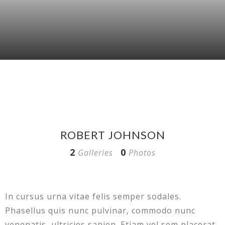
ROBERT JOHNSON
2
0
Galleries
Photos
In cursus urna vitae felis semper sodales.
Phasellus quis nunc pulvinar, commodo nunc
venenatis, ultricies sapien. Etiam vel sem placerat,