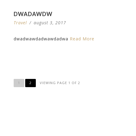
DWADAWDW
Travel
/
august 3, 2017
dwadwawdadwawdadwa
Read More
1
2
VIEWING PAGE 1 OF 2